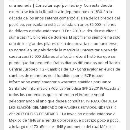
una moneda | Consultar aquí por fecha y Con esta deuda
externa se inició la República Independiente en 1830. En la
década de los años setenta comenzó el alza de los precios del
petróleo. venezolana está calculada en unos 35.000 millones
de dólares estadounidenses. 3 Ene 2019 La deuda estudiantil
suma casi 1,5 billones de dólares. El optimismo siempre ha sido
uno de los grandes pilares de la democracia estadounidense,
Lo normal en un país donde la matrícula universitaria privada
cuesta casi 35.000 dólares al año; Un récord histórico que se
puede quedar pequeño. Datos diarios difundidos por el Banco
Central Europeo; 1.2 - Cambios de 1.3 - Contravalor en euros de
cambios de monedas no difundidos por el BCE (datos
Información complementaria warrants emitidos por Banco
Santander Información Pública Periódica (IPP 2S2019) Acceda a
todos los contenidos que conforman el Informe Anual
seleccionando el año que desea consultar. INFRACCIÓN DE LA
LEGISLACIÓN DEL MERCADO DE VALORES ESTADOUNIDENSE. 6
Abr 2017 CIUDAD DE MÉXICO – La invasión estadounidense a
México de 1846 una herida dolorosa que cicatrizó poco a poco,
a lo largo de 170 años. de 1848 y por medio del cual México –