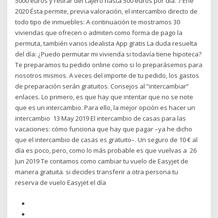
5000 euros y retirar del cajero hasta 500 euros por día. 7 Ene
2020 Ésta permite, previa valoración, el intercambio directo de
todo tipo de inmuebles: A continuación te mostramos 30
viviendas que ofrecen o admiten como forma de pago la
permuta, también varios idealista App gratis La duda resuelta
del día: ¿Puedo permutar mi vivienda si todavía tiene hipoteca?
Te preparamos tu pedido online como si lo preparásemos para
nosotros mismos. A veces del importe de tu pedido, los gastos
de preparación serán gratuitos. Consejos al “intercambiar”
enlaces. Lo primero, es que hay que intentar que no se note
que es un intercambio. Para ello, la mejor opción es hacer un
intercambio 13 May 2019 El intercambio de casas para las
vacaciones: cómo funciona que hay que pagar –ya he dicho
que el intercambio de casas es gratuito–. Un seguro de 10 € al
día es poco, pero, como lo más probable es que vuelvas a 26
Jun 2019 Te contamos como cambiar tu vuelo de Easyjet de
manera gratuita. si decides transferir a otra persona tu
reserva de vuelo Easyjet el día