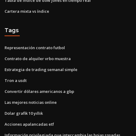
Tabla de índice de dow jones en tiempo real
Cartera mixta vs índice
Tags
Representación contrato futbol
Contrato de alquiler vrbo muestra
Estrategia de trading semanal simple
Tron a usdt
Convertir dólares americanos a gbp
Las mejores noticias online
Dolar grafik 10 yıllık
Acciones apalancadas etf
Información privilegiada que intercambia las hojas rosadas